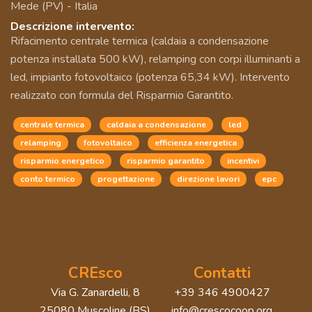
Mede (PV) - Italia
Descrizione intervento:
Rifacimento centrale termica (caldaia a condensazione
potenza installata 500 kW), relamping con corpi illuminanti a
led, impianto fotovoltaico (potenza 65,34 kW). Intervento
realizzato con formula del Risparmio Garantito.
centrale termica
caldaia a condensazione
led
relamping
fotovoltaico
efficienza energetica
risparmio energetico
risparmio garantito
incentivi
conto termico
progettazione
direzione lavori
epc
CREsco
Contatti
Via G. Zanardelli, 8
+39 346 4900427
25080 Muscoline (BS)
info@crescocoop.org