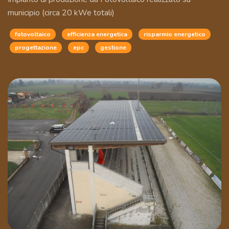
municipio (circa 20 kWe totali)
fotovoltaico
efficienza energetica
risparmio energetico
progettazione
epc
gestione