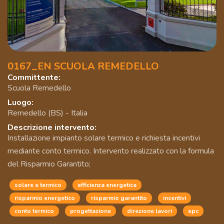
0167_EN SCUOLA REMEDELLO
Committente:
Scuola Remedello
Luogo:
Remedello (BS) - Italia
Descrizione intervento:
Installazione impianto solare termico e richiesta incentivi
mediante conto termico. Intervento realizzato con la formula
del Risparmio Garantito;
solare e termico
efficienza energetica
risparmio energetico
risparmio garantito
incentivi
conto termico
progettazione
direzione lavori
epc